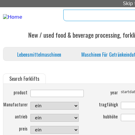
Skip
home
impressum
agb
kont
New / used food & beverage processing, forkli
Lebensmittelmaschinen
Maschinen Für Getränkeindut
Search Forklifts
product
year
startd
Manufacturer
tragfähigk
antrieb
hubhöhe
preis