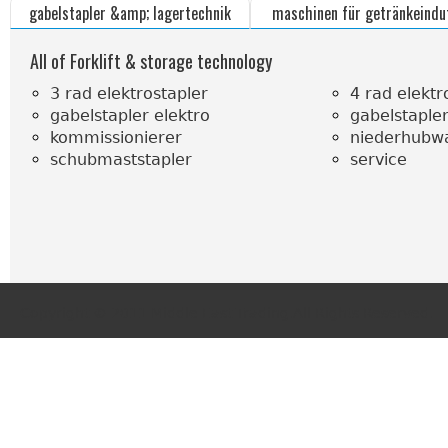
gabelstapler &amp; lagertechnik
maschinen für getränkeindu
All of Forklift & storage technology
3 rad elektrostapler
4 rad elektr
gabelstapler elektro
gabelstapler
kommissionierer
niederhubw
schubmaststapler
service
Copyright © 2011 Middle East Trading.All Rights Reserved.